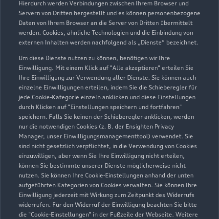
Hierdurch werden Verbindungen zwischen Ihrem Browser und
Servern von Dritten hergestellt und es können personenbezogene
Daten von Ihrem Browser an die Server von Dritten übermittelt
Wir beraten Sie gerne
werden. Cookies, ähnliche Technologien und die Einbindung von
externen Inhalten werden nachfolgend als „Dienste“ bezeichnet.
Hier finden Sie die passenden Ansprechpartnerinnen
Um diese Dienste nutzen zu können, benötigen wir Ihre
und Ansprechpartner.
Einwilligung. Mit einem Klick auf "Alle akzeptieren" erteilen Sie
Ihre Einwilligung zur Verwendung aller Dienste. Sie können auch
einzelne Einwilligungen erteilen, indem Sie die Schieberegler für
Zur Teamübersicht
jede Cookie-Kategorie einzeln anklicken und diese Einstellungen
durch Klicken auf "Einstellungen speichern und fortfahren"
speichern. Falls Sie keinen der Schieberegler anklicken, werden
nur die notwendigen Cookies (z. B. der Ensighten Privacy
Manager, unser Einwilligungsmanagementtool) verwendet. Sie
sind nicht gesetzlich verpflichtet, in die Verwendung von Cookies
einzuwilligen, aber wenn Sie Ihre Einwilligung nicht erteilen,
können Sie bestimmte unserer Dienste möglicherweise nicht
nutzen. Sie können Ihre Cookie-Einstellungen anhand der unten
Serviceberater kontaktieren
aufgeführten Kategorien von Cookies verwalten. Sie können Ihre
Einwilligung jederzeit mit Wirkung zum Zeitpunkt des Widerrufs
widerrufen. Für den Widerruf der Einwilligung beachten Sie bitte
die "Cookie-Einstellungen" in der Fußzeile der Webseite. Weitere