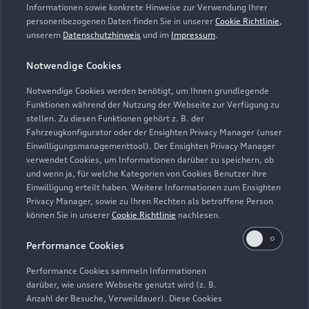
Servicetermin vereinbaren
Informationen sowie konkrete Hinweise zur Verwendung Ihrer
personenbezogenen Daten finden Sie in unserer
Cookie Richtlinie
,
unserem
Datenschutzhinweis
und im
Impressum
.
Notwendige Cookies
Zurück nach oben
Notwendige Cookies werden benötigt, um Ihnen grundlegende
Funktionen während der Nutzung der Webseite zur Verfügung zu
Modelle
stellen. Zu diesen Funktionen gehört z. B. der
Fahrzeugkonfigurator oder der Ensighten Privacy Manager (unser
Einwilligungsmanagementtool). Der Ensighten Privacy Manager
Kaufen & leasen
verwendet Cookies, um Informationen darüber zu speichern, ob
Alle Modelle
und wenn ja, für welche Kategorien von Cookies Benutzer ihre
Einwilligung erteilt haben. Weitere Informationen zum Ensighten
Modelle vergleichen
Service & Zubehör
Privacy Manager, sowie zu Ihren Rechten als betroffene Person
Neuwagensuche
können Sie in unserer
Cookie Richtlinie
nachlesen.
Elektromodelle
Gebrauchtwagensuche
Support
Saisonale Angebote
Performance Cookies
Plug-in-Hybride
Gebrauchtwagen
Audi Services
Performance Cookies sammeln Informationen
Über Audi
Kundenservice
Finanzierung
darüber, wie unsere Webseite genutzt wird (z. B.
Garantie
Anzahl der Besuche, Verweildauer). Diese Cookies
Händlersuche